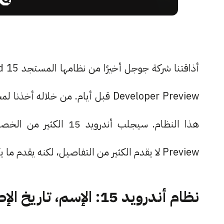
Preview لا يقدم الكثير من التفاصيل، لكنه يقدم ما يكفي من المعلومات لتدغدغ تشوقنا أكثر لهذه اللعبة.
نظام أندرويد 15: الإسم، تاريخ الإطلاق والأجهزة المدعومة