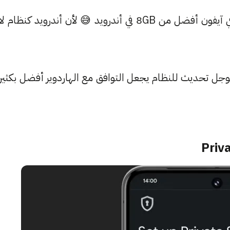
يكون بطيئًا. لهذا ظهر المفهوم الشائع أن 4GB رام في آيفون أفضل من 8GB في أندرويد 😅 لأن أندرويد كنظام لا
يث أندرويد 15، إذ ستضيف جوجل تحديث للنظام يجعل التوافق مع الهاردوير أفضل بكثير