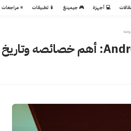
قالات
💻 أجهزة
🎮 جيمينغ
📱 تطبيقات
⭐ مراجعات
أول نظرة على نظام Android 15: أهم خصائصه وتاريخ