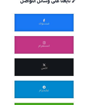
🔗 تابعنا على وسائل التواصل
فيسبوك
انستغرام
اكس
تيليجرام