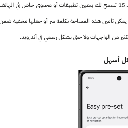
ثالث. خاصية Private Space القادمة لنظام أندرويد 15 تسمح لك بتعيين تطبيقات أو محتوى خاص في الهاتف
ت. يمكن تأمين هذه المساحة بكلمة سر أو جعلها مخفية ضمن
الكثير من الواجهات ولا حتى بشكل رسمي في أندرويد.