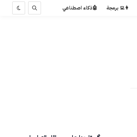
👩‍💻 برمجة
🤖ذكاء اصطناعي