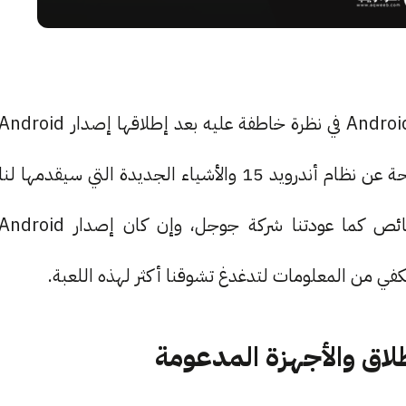
أذاقتنا شركة جوجل أخيرًا من نظامها المستجد Android 15 في نظرة خاطفة عليه بعد إطلاقها إصدار droid
Developer Preview قبل أيام. من خلاله أخذنا لمحة عن نظام أندرويد 15 والأشياء الجديدة التي سيقدمها لنا
هذا النظام. سيجلب أندرويد 15 الكثير من الخصائص كما عودتنا شركة جوجل، وإن كان إصدار ndroid