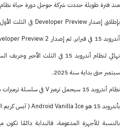
منذ فترة طويلة حددت شركة جوجل دورة حياة نظام ال
بإطلاق إصدار  Preview
سبتمبر حتى بداية سنة 2025.
نظام أندرويد 15 سيحمل ترم
بأندرويد 15 هو Android Vanilla Ice ( آيس كريم الفانيلا ) وهو الإسم الحركي الذي سيحمله هذا النظام.