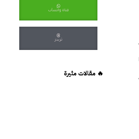
قناة واتسآب
An
ثريدز
🔥 مقالات مثيرة
A