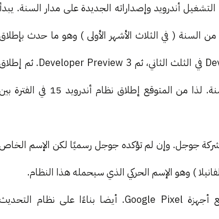
تشغيل أندرويد وإصداراته الجديدة على مدار السنة. يبدأ
Developer في الثلث الأول من السنة ( في الثلاث الأشهر الأولى ) وهو ما حدث بإطلاق
أندرويد 15 في فبراير. ثم إصدار Developer Preview 2 في الثلث الثاني، ثم Developer Preview 3. ثم إطلا
نهائي لنظام أندرويد 15 في الثلث الأخير وخريف السنة. لذا من المتوقع إطلاق نظام أندرويد 15 في الفترة بي
يز V في سلسلة ترميزات شركة جوجل. وإن لم تؤكده جوجل رسميًا لكن الإسم الخاص
بالنسبة للأجهزة المدعومة، فالبداية دائمًا تكون مع أجهزة Google Pixel. أيضا بناءًا على نظام التحديث