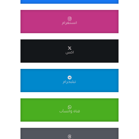
انستغرام
اكس
تيليجرام
قناة واتسآب