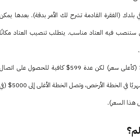
لدك (الفقرة القادمة تشرح لك الأمر بدقة). بعدها يمكن
أن المكان الذي ستنصب فيه العتاد مناسب. يتطلب تنصيب العتاد مكانًا
.
يتراوح سعر عدة Starlink بين 599$ وحتى 2500$ (كأعلى سعر) لكن عدة 599$ كافية للحصول على اتصال
بالأقمار الاصطناعية. ثم عليك أن تدفع اشتراك 90$ شهريًا في الخطة الأرخص، وتصل الخطة الأغلى إلى 5000$ 
لم؟