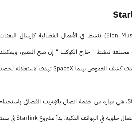
شركة SpaceX هي شركة يقودها إلون ماسك (Elon Musk) تنشط في الأعمال الفضائية كإرسال البعثات
 مختلفة تنشط " خارج الكوكب " إن صح التعبير، ويمكنك
اعتبارها منافس لشركة (ناسا) غير أن (ناسا) لديها هدف كشف الغموض بينما SpaceX تهدف لاستغلاله لحصد
من بين خدمات SpaceX تقدم خدمة باسم Starlink، هي عبارة عن خدمة اتصال بالإنترنت الفضائي باستخدام
الأقمار الاصطناعية، ولها خطط كذلك لجعلها خدمة اتصال خلوية في الهواتف الذكية. بدأ مشروع Starlink في س