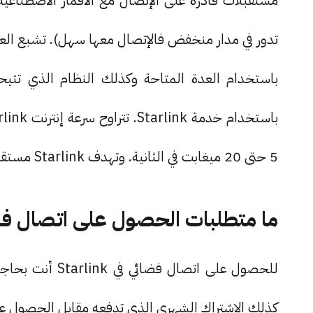
مستقبلات قادرة على الإتصال مع الأقمار الاصطناعية 
تدور في مدار منخفض فالإتصال معها سهل). تشبع ا
باستخدام العدة المتاحة وكذلك النظام الذي تت
5 حتى 20 ميغابت في الثانية. وتهدف Starlink مستقبلًا لتحسين هذه السرعة أكثر.
ما متطلبات الحصول على اتصال فضائي في 
كذلك الاشتراك الشهري الذي تدفعه مقابل الحصول ع