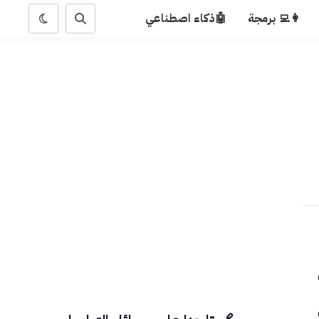
👩‍💻 برمجة
🤖ذكاء اصطناعي
هي