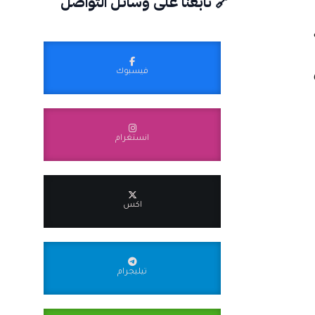
🔗 تابعنا على وسائل التواصل
ي
فيسبوك
انستغرام
اكس
تيليجرام