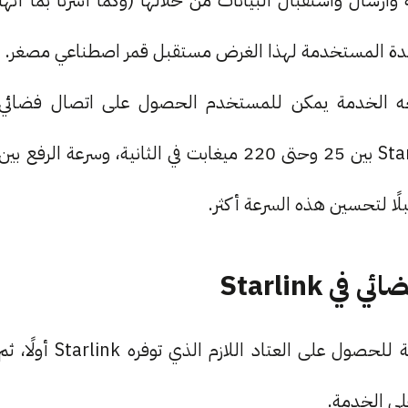
وارسال واستقبال البيانات من خلالها (وكما أشرنا بما أنها
لعدة المستخدمة لهذا الغرض مستقبل قمر اصطناعي مصغر.
يحه الخدمة يمكن للمستخدم الحصول على اتصال فضائي
باستخدام خدمة Starlink. تتراوح سرعة إنترنت Starlink بين 25 وحتى 220 ميغابت في الثانية، وسرعة الرفع بين
Starlink
للحصول على اتصال فضائي في Starlink أنت بحاجة للحصول على العتاد اللازم الذي توفره Starlink أولًا، 
لى الخدمة.