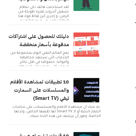
لقد استخدمتُ هاتف ذكي بنظام
تشغيل أندرويد لفترة طويلة من
الزمن، و إحدى أبرز نقاط قوة هذا
قمر
النظام تكمن في مرونته الكبيرة
وإمكانية تخصيصه بما ...
دليلك للحصول على اشتراكات
مدفوعة بأسعار منخفضة
يعج العالم التقني اليوم بمجموعة من
الخدمات التي تستنفذ محافظنا
وأموالنا، خصوصًا في ظل تكاثر
خدمات التي تعتمد على اشتراكات
شهرية للحصول على م...
10 تطبيقات لمشاهدة الأفلام
والمسلسلات على السمارت
تيفي (Smart TV)
بلا شك أن مشاهدة الأفلام والمسلسلات على شاشات
التلفاز الذكية أو الـ Smart TV لها طبعها الخاص، ولذتها
الخاصة. وفور أن ترتشف من هذه اللذة سيك...