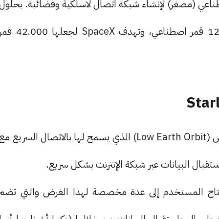
قت SpaceX أكثر من 5000 قمر اصطناعي (مصغر) لإنشاء شبكة اتصال لاسلكية وفضائية. بحلول
سنة 2023 وصلت عدد الأقمار حتى الآن إلى 12.000 قمر اصطناعي، وتهدف SpaceX لجعلها 42.000 
تعمل الأقمار الاصطناعية لـ SpaceX على مدار منخفض (Low Earth Orbit) الذي يسمح لها بالاتصال السريع مع
تقبال البيانات عبر شبكة الإنترنت بشكل سريع.
المستخدم، فيحتاج المستخدم إلى عدة مخصصة لهذا الغرض والتي تضم