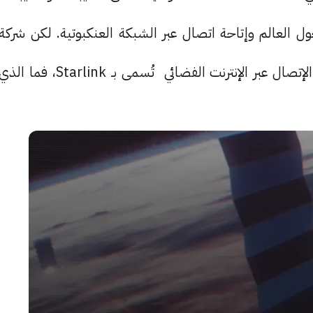
 العالم وإتاحة اتصال عبر الشبكة العنكبوتية. لكن شركة
SpaceX كانت لديها فكرة أخرى تتيح للمستخدمين الإتصال عبر الإنترنت الفضائي تُسمى بـ Starlink، فما الذ