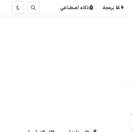
👩‍💻 برمجة
🤖ذكاء اصطناعي
S