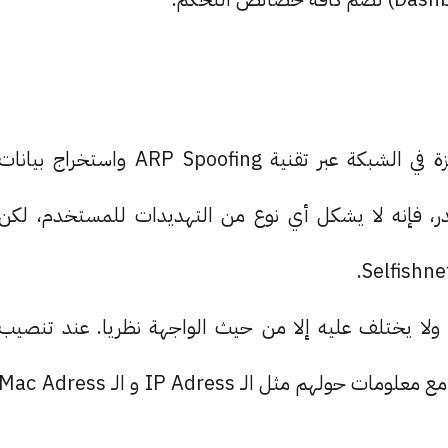
يهدف برنامج Elmocut لتقديم تجربة فحص الأجهزة في الشبكة عبر تقنية ARP Spoofing واستخراج بيانا
در، فإنه لا يشكل أي نوع من التهديدات للمستخدم، لكن
يقدم Elmocut تجربة مشابهة لبرنامج Selfishnet ولا يختلف عليه إلا من حيث الواجهة نظريا. عند تنصيب
البرنامج سيقوم بفحص الشبكة وجلب المتصلين بها، مع معلومات حولهم مثل الـ IP Adress و الـ ac Adress