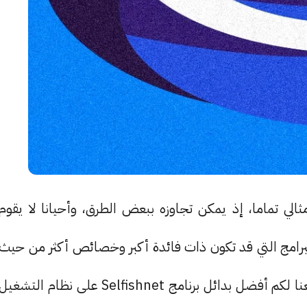
 Selfishnet ليس ببرنامج مثالي تماما، إذ يمكن تجاوزه ببعض الطرق، وأحيانا لا يقوم
رامج التي قد تكون ذات فائدة أكبر وخصائص أكثر من حيث
فحص الشبكة وطرد المتطفلين. وفي هذا المقال جمعنا لكم أفضل بدائل برنامج Selfishnet على نظام التشغيل