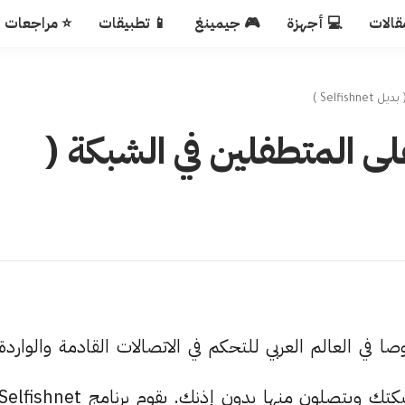
قالات
💻 أجهزة
🎮 جيمينغ
📱 تطبيقات
⭐ مراجعات
Self )
ى المتطفلين في الشبكة (
 شهرة خصوصا في العالم العربي للتحكم في الاتصالات القادمة والواردة
وفصل النت على الأشخاص الذين يتطفلون على شبكتك ويتصلون منها بدون إذنك. يقوم برنامج elfishnet