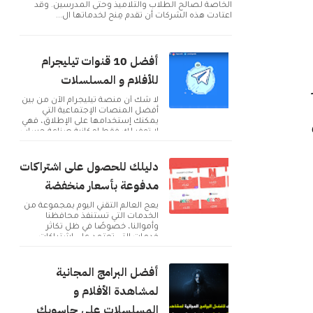
الخاصة لصالح الطلاب والتلاميذ وحتى المدرسين. وقد
اعتادت هذه الشركات أن تقدم مِنح لخدماتها ال...
أفضل 10 قنوات تيليجرام
للأفلام و المسلسلات
لا شك أن منصة تيليجرام الآن من بين
أفضل المنصات الإجتماعية التي
يمكنك إستخدامها على الإطلاق، فهي
لا توفر لك فقط إمكانية صناعة حساب
و التوا...
دليلك للحصول على اشتراكات
مدفوعة بأسعار منخفضة
يعج العالم التقني اليوم بمجموعة من
الخدمات التي تستنفذ محافظنا
وأموالنا، خصوصًا في ظل تكاثر
خدمات التي تعتمد على اشتراكات
شهرية للحصول على م...
أفضل البرامج المجانية
لمشاهدة الأفلام و
المسلسلات على حاسوبك