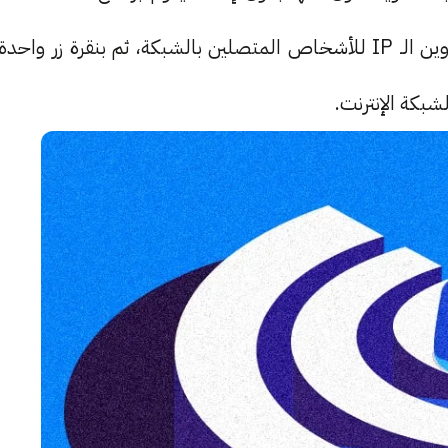
بفحص شبكة الإنترنت المتصل من خلالها وجلب عناوين الـ IP للأشخاص المتصلين بالشبكة، ثم بنقرة زر واحدة
بكة الإنترنت.