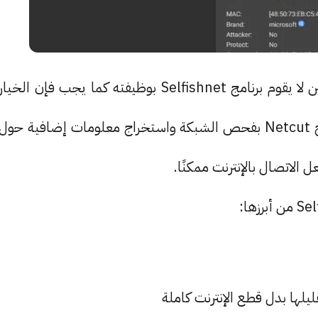
إنه الغريم والمنافس الأول لبرنامج Selfishnet، فحين لا يقوم برنامج Selfishnet بوظيفته كما يجب فإن الخيار
الأول لدى الكثيرين يكون برنامج Netcut. يقوم برنامج Netcut بفحص الشبكة واستخراج معلومات إضافية حول
ليلها بدل قطع الإنترنت كاملة