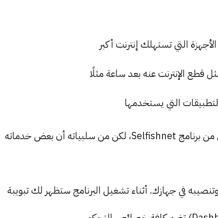
جهزة التي تستهلك إنترنت أكبر
 قطع الإنترنت عنه بعد ساعة مثلًا
 التطبيقات التي يستخدمها
كل هذه الخصائص تجعل برنامج Netcut أفضل حتى من برنامج Selfishnet، لكن من سلبياته أن بعض خدماته
وتنصيبه في جهازك. أثناء تشغيل البرنامج ستظهر لك تبويبة