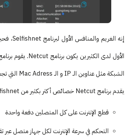
الشبكة مثل عناوين الـ IP و الـ Mac Adress التي تجعل الاتصال بالإنترنت ممكنًا.
يقدم برنامج Netcut خصائص أكثر بكثير من Selfishnet من أبرزها:
قطع الإنترنت على كل المتصلين دفعة واحدة
التحكم في سرعة الإنترنت لكل جهاز متصل عبر تق