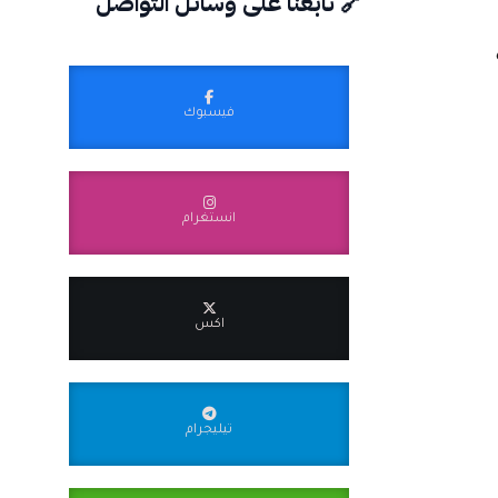
🔗 تابعنا على وسائل التواصل
فيسبوك
انستغرام
اكس
تيليجرام