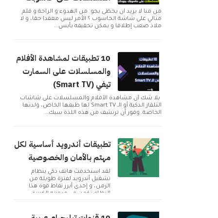
من منا لا يريد ان يحظى بجو من الهدوء و الراحة و فلم
مثالي على شاشة الحاسوب ؟ الأمر ليس معقدا حقا، و لا
ملاذ صعب إطلاقا و يمكن تحقيقه بأبس...
10 تطبيقات لمشاهدة الأفلام
والمسلسلات على السمارت
تيفي (Smart TV)
بلا شك أن مشاهدة الأفلام والمسلسلات على شاشات
التلفاز الذكية أو الـ Smart TV لها طبعها الخاص، ولذتها
الخاصة. وفور أن ترتشف من هذه اللذة سيك...
تطبيقات أندرويد أساسية لكل
مهتم بالأمان والخصوصية
لقد استخدمتُ هاتف ذكي بنظام
تشغيل أندرويد لفترة طويلة من
الزمن، و إحدى أبرز نقاط قوة هذا
النظام تكمن في مرونته الكبيرة
وإمكانية تخصيصه بما ...