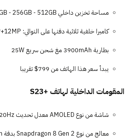
مساحة تخزين داخلي 128GB - 256GB - 512GB
كاميرا خلفية ثلاثية دقتها على التوالي: 50MP+10MP+12MP وأمامية 12MP
بطارية 3900mAh مغ شحن سريع 25W
يبدأ سعر هذا الهاتف من 799$ تقريبا
المقومات الداخلية لهاتف +S23
شاشة من نوع AMOLED معدل تحديث 120Hz قياس 6.6 إنش وأبعاد 1080x2340
معالج من نوع Snapdragon 8 Gen 2 بدقة 4nm