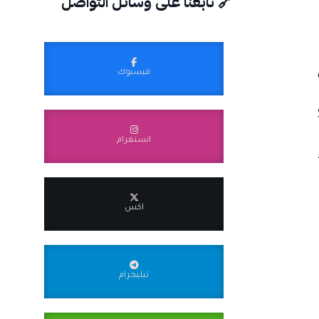
🔗 تابعنا على وسائل التواصل
فيسبوك
S
انستغرام
اكس
تيليجرام