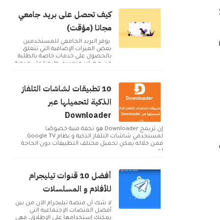
S23
كيف تحصل على بريد جامعي
مجانا (مؤقت)
يوفر البريد الجامعي للمستخدمين
بعض الميزات الإضافية التي تتعلق
بالحصول على خدمات خاصة بالطلبة
من مصادر متعددة. طرحنا على مدونة
أكوا ويب مقا...
10 تطبيقات لشاشات التلفاز
الذكية لتحميلها عبر
Downloader
إن بُريمج Downloader هو تحفة فنية خصوصًا
لمستخدمي شاشات التلفاز الذكية و نظام Google TV.
ت
فمن خلاله يمكن تحميل مختلف التطبيقات دون الحاجة
لم...
أفضل 10 قنوات تيليجرام
للأفلام و المسلسلات
لا شك أن منصة تيليجرام الآن من بين
أفضل المنصات الإجتماعية التي
يمكنك إستخدامها على الإطلاق، فهي