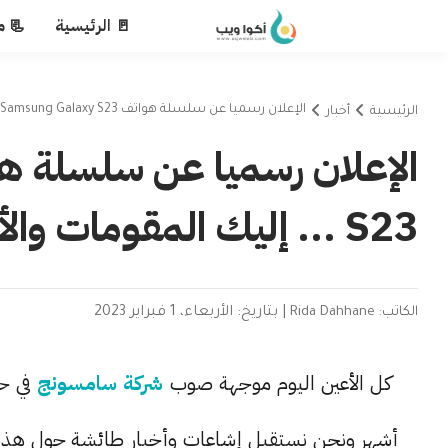
🚪 الرئيسية
📃 م
الإعلان رسميا عن سلسلة هواتف Samsung Galaxy S23 ... إليك المقومات والأسعار
الرئيسية
أخبار
S23 ... إليك المقومات والأسعار
الكاتب: Rida Dahhane
|
بتاريخ: الأربعاء، 1 فبراير 2023
كل الأعين اليوم موجهة صوب
شركة سامسونج
أشهر ونحن نستقبل إشاعات وأخبار طائشة حول هذ