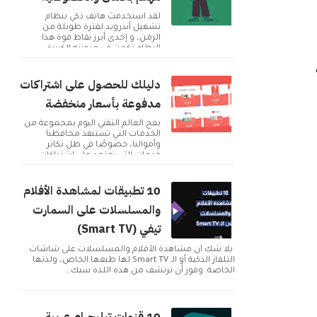
لقد استخدمتُ هاتف ذكي بنظام
تشغيل أندرويد لفترة طويلة من
الزمن، و إحدى أبرز نقاط قوة هذا
النظام تكمن في مرونته الكبيرة
وإمكانية تخصيصه بما ...
دليلك للحصول على اشتراكات
مدفوعة بأسعار منخفضة
يعج العالم التقني اليوم بمجموعة من
الخدمات التي تستنفذ محافظنا
وأموالنا، خصوصًا في ظل تكاثر
خدمات التي تعتمد على اشتراكات
شهرية للحصول على م...
10 تطبيقات لمشاهدة الأفلام
والمسلسلات على السمارت
تيفي (Smart TV)
بلا شك أن مشاهدة الأفلام والمسلسلات على شاشات
التلفاز الذكية أو الـ Smart TV لها طبعها الخاص، ولذتها
الخاصة. وفور أن ترتشف من هذه اللذة سيك...