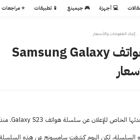
قالات
💻 أجهزة
🎮 جيمينغ
📱 تطبيقات
⭐ مراجعات
الإعلان رسميا عن سلسلة هواتف Samsung Galaxy
في حدثها الخاص للإعلان عن سلسلة هواتف Galaxy S23. م
ه السلسلة، لكن اليوم كشفت سامسونج عن هذه السلسلة