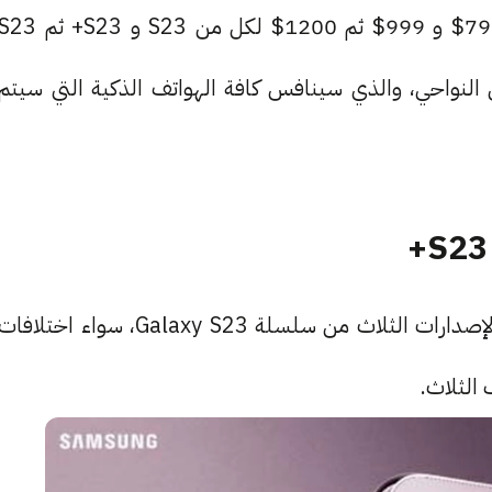
أسعار هواتف سامسونج الجديدة على التوالي هي 799$ و 999$ ثم 1200$ لكل من S23 و S23+ ثم 
S الأفضل من حيث كل النواحي، والذي سينافس كافة الهواتف الذكية التي سيتم
إلى جانب السعر، يوجد اختلافات ملحوظة بين كافة الإصدارات الثلاث من سلسلة Galaxy S23، سواء اختلافا
 الثلاث.