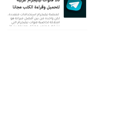
10 قنوات تيليجرام عربية
لتحميل وقراءة الكتب مجانا
لمنصة تيليجرام استخدامات متعددة،
لكن واحدة من بين أفضل ميزاته هو
امتلاكه لخاصية قنوات تيليجرام التي
تشارك محتوى مختلف ومتنوع بشكل
دائم. ولك...