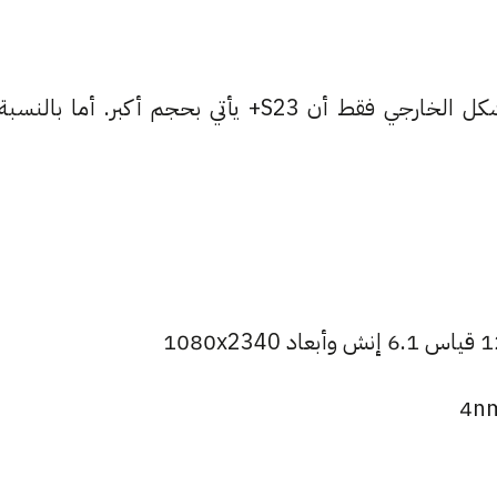
لا يختلف الهاتفين S23 و S23+ كثيرًا من حيث الشكل الخارجي فقط أن S23+ يأتي بحجم أكبر. أما بالنسبة