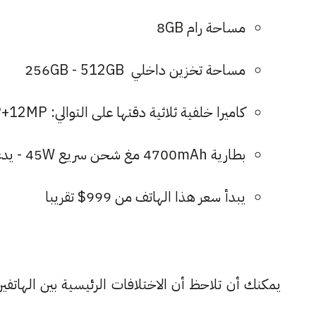
مساحة رام 8GB
مساحة تخزين داخلي 256GB - 512GB
كاميرا خلفية ثلاثية دقتها على التوالي: 50MP+10MP+12MP وأمامية 12MP
بطارية 4700mAh مغ شحن سريع 45W - يدعم ميزة الشحن العكسي
يبدأ سعر هذا الهاتف من 999$ تقريبا
يمكنك أن تلاحظ أن الاختلافات الرئيسية بين الهاتفين