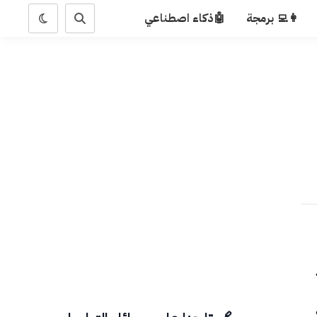
👩‍💻 برمجة
🤖ذكاء اصطناعي
نذ