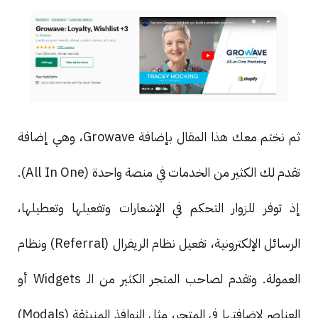
ثم نختم معك هذا المقال بإضافة Growave، وهي إضافة
تقدم لك الكثير من الخدمات في منصة واحدة (All In One).
إذ توفر للزوار التحكم في الإشعارات وتفعيلها وتعطيلها،
الرسائل الإلكترونية، تفعيل نظام الريفرال (Referral) ونظام
العمولة. وتقدم لصاحب المتجر الكثير من الـ Widgets أو
العناصر لإضافتها في المتجر، مثل النوافذ المنبثقة (Modals)