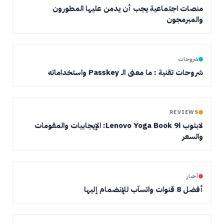
منصات اجتماعية يجب أن يدمن عليها المطورون
والمبرمجون
شروحات
شروحات تقنية : ما معنى الـ Passkey واستخداماته
REVIEWS
لابتوب Lenovo Yoga Book 9i: الإيجابيات والمقومات
والسعر
أخبار
أفضل 8 قنوات واتسآب للإنضمام إليها