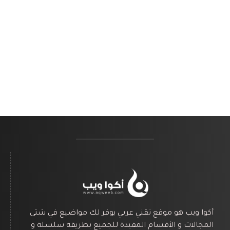
أكوا ويب هو موقع تقني عربي يوفر لك مواضيع في شتى
المجالات و الأقسام المفيدة للجميع بطريقة سلسلة و