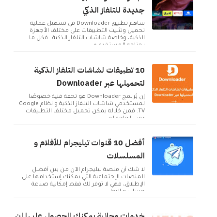
جديدة للتلفاز الذكي
ساهم تطبيق Downloader في تسهيل عملية
تحميل وتثبيت التطبيقات على مختلف الأجهزة
الذكية، وخاصة شاشات التلفاز الذكية . فكل ما
يحتاجه المستخدم ه...
10 تطبيقات لشاشات التلفاز الذكية
لتحميلها عبر Downloader
إن بُريمج Downloader هو تحفة فنية خصوصًا
لمستخدمي شاشات التلفاز الذكية و نظام Google
TV. فمن خلاله يمكن تحميل مختلف التطبيقات
دون الحاجة لم...
أفضل 10 قنوات تيليجرام للأفلام و
المسلسلات
لا شك أن منصة تيليجرام الآن من بين أفضل
المنصات الإجتماعية التي يمكنك إستخدامها على
الإطلاق، فهي لا توفر لك فقط إمكانية صناعة
حساب و التوا...
خدمات مجانية يمكنك الحصول عليها إن