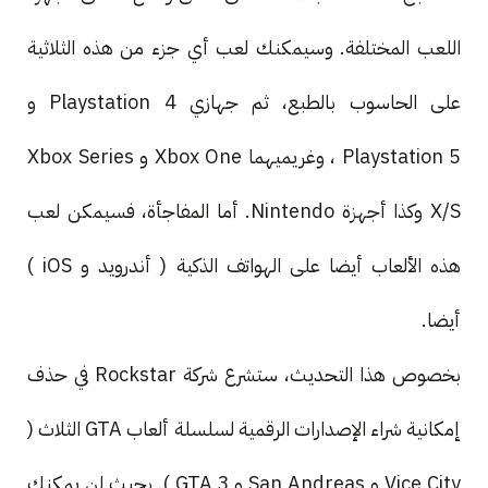
اللعب المختلفة. وسيمكنك لعب أي جزء من هذه الثلاثية
على الحاسوب بالطبع، ثم جهازي Playstation 4 و
Playstation 5 ، وغريميهما Xbox One و Xbox Series
X/S وكذا أجهزة Nintendo. أما المفاجأة، فسيمكن لعب
هذه الألعاب أيضا على الهواتف الذكية ( أندرويد و iOS )
أيضا.
بخصوص هذا التحديث، ستشرع شركة Rockstar في حذف
إمكانية شراء الإصدارات الرقمية لسلسلة ألعاب GTA الثلاث (
Vice City و San Andreas و GTA 3 ). بحيث لن يمكنك