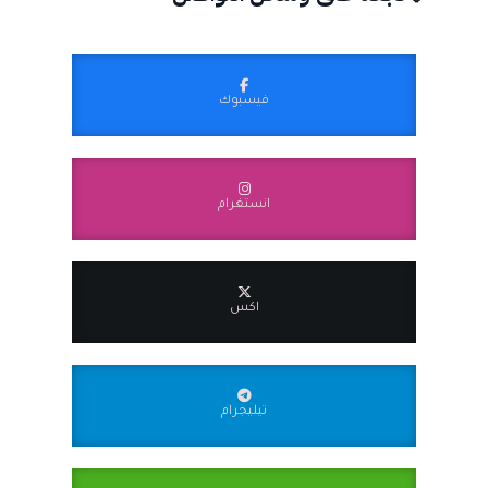
فيسبوك
انستغرام
اكس
تيليجرام