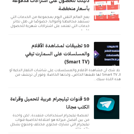
دليلك للحصول على اشتراكات مدفوعة
بأسعار منخفضة
يعج العالم التقني اليوم بمجموعة من الخدمات التي
تستنفذ محافظنا وأموالنا، خصوصًا في ظل تكاثر
خدمات التي تعتمد على اشتراكات شهرية للحصول
على م...
10 تطبيقات لمشاهدة الأفلام
والمسلسلات على السمارت تيفي
(Smart TV)
بلا شك أن مشاهدة الأفلام والمسلسلات على شاشات التلفاز الذكية أو
الـ Smart TV لها طبعها الخاص، ولذتها الخاصة. وفور أن ترتشف من
هذه اللذة سيك...
10 قنوات تيليجرام عربية لتحميل وقراءة
الكتب مجانا
لمنصة تيليجرام استخدامات متعددة، لكن واحدة
من بين أفضل ميزاته هو امتلاكه لخاصية قنوات
تيليجرام التي تشارك محتوى مختلف ومتنوع بشكل
دائم. ولك...