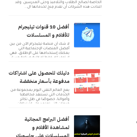
الخاصة لصالح الطلاب والتلاميذ وحتى المدرسين. وقد
اعتادت هذه الشركات أن تقدم مِنح لخدماتها ال...
أفضل 10 قنوات تيليجرام
للأفلام و المسلسلات
لا شك أن منصة تيليجرام الآن من بين
أفضل المنصات الإجتماعية التي
يمكنك إستخدامها على الإطلاق، فهي
لا توفر لك فقط إمكانية صناعة حساب
و التوا...
دليلك للحصول على اشتراكات
مدفوعة بأسعار منخفضة
يعج العالم التقني اليوم بمجموعة من
الخدمات التي تستنفذ محافظنا
وأموالنا، خصوصًا في ظل تكاثر
خدمات التي تعتمد على اشتراكات
شهرية للحصول على م...
أفضل البرامج المجانية
لمشاهدة الأفلام و
المسلسلات على حاسوبك