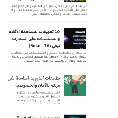
من منا لا يريد ان يحظى بجو من الهدوء و الراحة و فلم
مثالي على شاشة الحاسوب ؟ الأمر ليس معقدا حقا، و لا
ملاذ صعب إطلاقا و يمكن تحقيقه بأبس...
10 تطبيقات لمشاهدة الأفلام
والمسلسلات على السمارت
تيفي (Smart TV)
بلا شك أن مشاهدة الأفلام والمسلسلات على شاشات
التلفاز الذكية أو الـ Smart TV لها طبعها الخاص، ولذتها
الخاصة. وفور أن ترتشف من هذه اللذة سيك...
تطبيقات أندرويد أساسية لكل
مهتم بالأمان والخصوصية
لقد استخدمتُ هاتف ذكي بنظام
تشغيل أندرويد لفترة طويلة من
الزمن، و إحدى أبرز نقاط قوة هذا
النظام تكمن في مرونته الكبيرة
وإمكانية تخصيصه بما ...