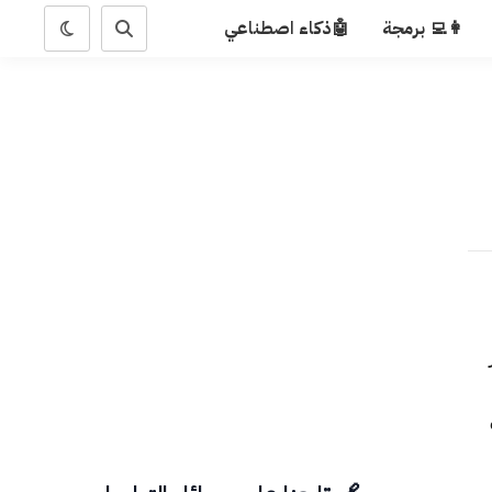
👩‍💻 برمجة
🤖ذكاء اصطناعي