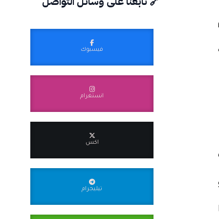
🔗 تابعنا على وسائل التواصل
فيسبوك
انستغرام
اكس
تيليجرام