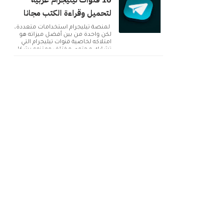
10 قنوات تيليجرام عربية
لتحميل وقراءة الكتب مجانا
لمنصة تيليجرام استخدامات متعددة،
لكن واحدة من بين أفضل ميزاته هو
امتلاكه لخاصية قنوات تيليجرام التي
تشارك محتوى مختلف ومتنوع بشكل
دائم. ولك...