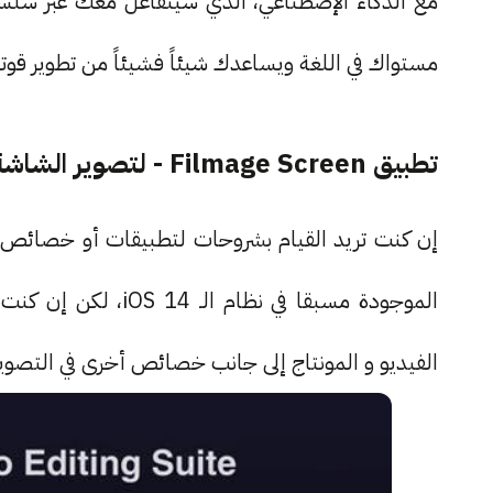
مع الذكاء الإصطناعي، الذي سيتفاعل معك عبر سلسلة
مستواك في اللغة ويساعدك شيئاً فشيئاً من تطوير قوتك 
تطبيق Filmage Screen - لتصوير الشاشة و مونتاج الفيديوهات
إن كنت تريد القيام بشروحات لتطبيقات أو خصائص 
الموجودة مسبقا في ن
الفيديو و المونتاج إلى جانب خصائص أخرى في التصوي