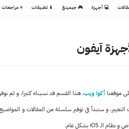
قالات
💻 أجهزة
🎮 جيمينغ
📱 تطبيقات
⭐ مراجعات
هزة آيفون
ى موقعنا
أكوا ويب
، هذا القسم قد نسيناه كثيرا، و لم نوفر
غيير، و سنبدأ في توفير سلسلة من المقالات و المواضيع
 iOS بشكل عام.