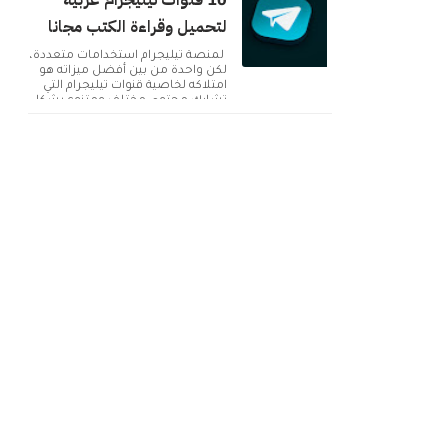
10 قنوات تيليجرام عربية
لتحميل وقراءة الكتب مجانا
لمنصة تيليجرام استخدامات متعددة،
لكن واحدة من بين أفضل ميزاته هو
امتلاكه لخاصية قنوات تيليجرام التي
تشارك محتوى مختلف ومتنوع بشكل
دائم. ولك...