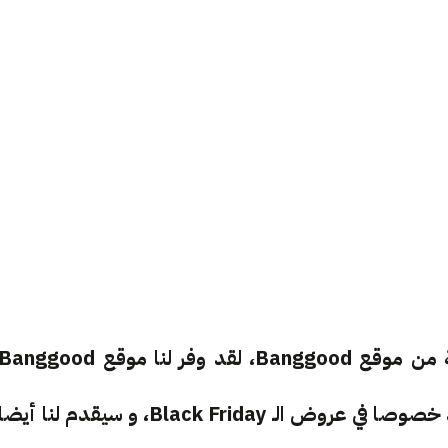
سنبدأ رصيد عروضنا لهذا الشهر و لهذه المناسبة من موقع Banggood، لقد وفر لنا موقع anggood
مجموعة من المنتجات الرخيصة على المدى البعيد خصوصا في عروض الـ Black Friday، و سيقدم لنا أيضا