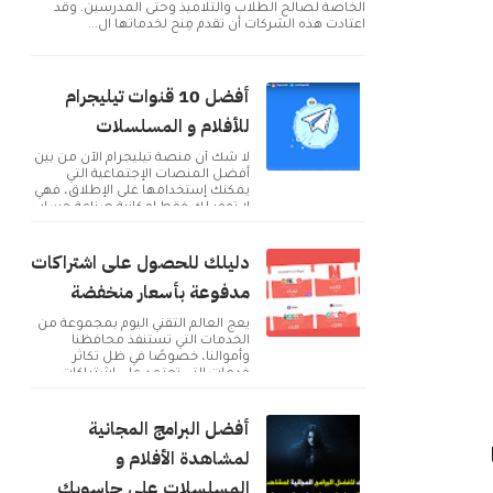
الخاصة لصالح الطلاب والتلاميذ وحتى المدرسين. وقد
اعتادت هذه الشركات أن تقدم مِنح لخدماتها ال...
أفضل 10 قنوات تيليجرام
للأفلام و المسلسلات
لا شك أن منصة تيليجرام الآن من بين
أفضل المنصات الإجتماعية التي
يمكنك إستخدامها على الإطلاق، فهي
لا توفر لك فقط إمكانية صناعة حساب
و التوا...
دليلك للحصول على اشتراكات
مدفوعة بأسعار منخفضة
يعج العالم التقني اليوم بمجموعة من
الخدمات التي تستنفذ محافظنا
وأموالنا، خصوصًا في ظل تكاثر
خدمات التي تعتمد على اشتراكات
B
شهرية للحصول على م...
أفضل البرامج المجانية
لمشاهدة الأفلام و
المسلسلات على حاسوبك