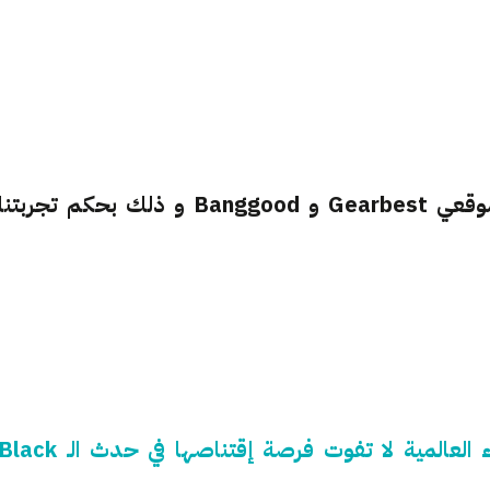
يجوز بالذكر اننا سنستعرض عروضا من كل من موقعي Gearbest و Banggood و ذلك بحكم تجربتنا
إليك مجموعة منتوجات مُختارة من مواقع الشراء العالمية لا تفوت فرصة إقتناصها في حدث الـ ack