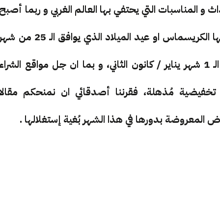
اث و المناسبات التي يحتفي بها العالم الغربي و ربما أصبح
العالم العربي هو الآخر يحتفي بها أيضا، و على رأسها الكريسماس او عيد الميلاد الذي يوافق الـ 25 من ش
ديسمبر / كانون الأول، و رأس السنة الذي يوافق الـ 1 شهر يناير / كانون الثاني، و بما ان جل مواقع الشراء
خفيضية مُذهلة، فقرننا أصدقائي ان نمنحكم مقالا
المعروضة بدورها في هذا الشهر بُغية إستغلالها .