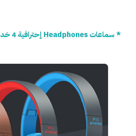
* سماعات Headphones إحترافية 4 خدمات في 1 بسعر 14 دولار بدل 23 دولار :