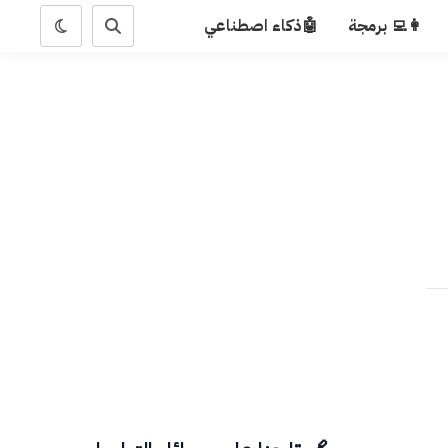
👩‍💻 برمجة
🤖ذكاء اصطناعي