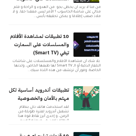
من منا لا يريد ان يحظى بجو من الهدوء و الراحة و فلم
مثالي على شاشة الحاسوب ؟ الأمر ليس معقدا حقا، و لا
ملاذ صعب إطلاقا و يمكن تحقيقه بأبس...
10 تطبيقات لمشاهدة الأفلام
والمسلسلات على السمارت
تيفي (Smart TV)
بلا شك أن مشاهدة الأفلام والمسلسلات على شاشات
التلفاز الذكية أو الـ Smart TV لها طبعها الخاص، ولذتها
الخاصة. وفور أن ترتشف من هذه اللذة سيك...
تطبيقات أندرويد أساسية لكل
مهتم بالأمان والخصوصية
لقد استخدمتُ هاتف ذكي بنظام
تشغيل أندرويد لفترة طويلة من
الزمن، و إحدى أبرز نقاط قوة هذا
النظام تكمن في مرونته الكبيرة
وإمكانية تخصيصه بما ...