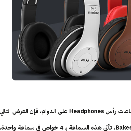
إن كنت من الأشخاص الذين يستخدمون دائما سماعات رأس Headphones على الدوام، فإن العرض التالي
سيهمك كثيرا كثيرا، سماعات رائعة من نوع Bakeey P15، تأتي هذه السماعة بـ 4 خواص في سماعة واحدة،