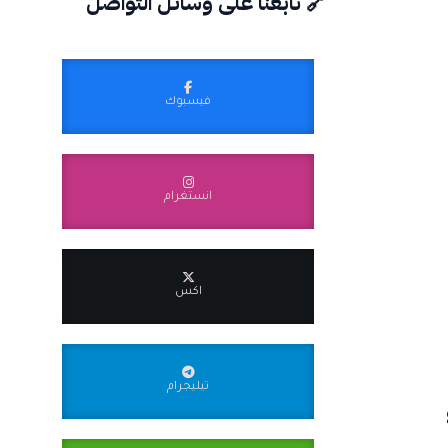
🔗 تابعنا على وسائل التواصل
فيسبوك
انستغرام
اكس
تيليجرام
و