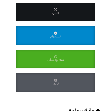
اكس
تيليجرام
قناة واتسآب
ثريدز
🔥 مقالات مثيرة