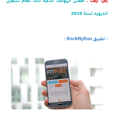
إقرأ أيضا :
أفضل الهواتف الذكية ذات نظام تشغيل
اندرويد لسنة 2015
- تطبيق RockMyRun :