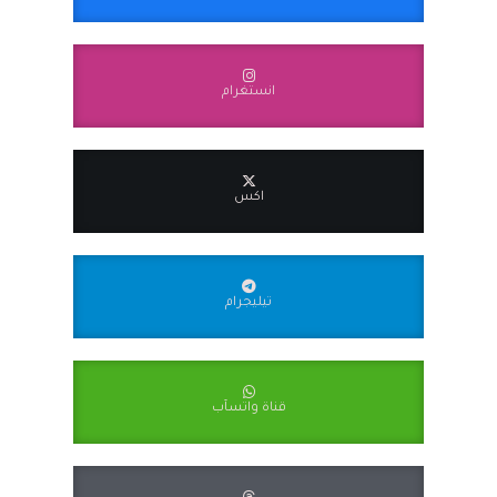
انستغرام
اكس
تيليجرام
قناة واتسآب