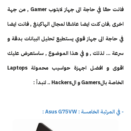
فانت حقا في حاجة الى جهاز لابتوب Gamer , من جهة
اخرى ,فان كنت ايضا عاشقا لمجال الهاكينغ , فانت ايضا
في حاجة الى جهاز قوي يستطيع تحليل البيانات بدقة و
سرعة ... لذلك , و في هذا الموضوع , ساستعرض عليك
اقوى و افضل اجهزة حواسيب محمولة Laptops
الخاصة بالGamers و الHackers .. لنبدأ :
- في المرتبة الخامسة :
Asus G75VW :