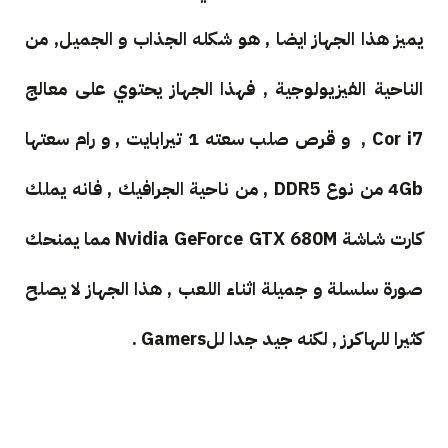
يميز هذا الجهاز ايضا , هو شكله الجذاب و الجميل, من
الناحية الفيزيولوجية , فهذا الجهاز يحتوي على معالج
Cor i7 , و قرص صلب سعته 1 تيرابايت , و رام سعتها
4Gb من نوع DDR5 , من ناحية الجرافيك , فانه يملك
كارت شاشة
Nvidia GeForce GTX 680M مما يمنحك
صورة سلسلة و جميلة اثناء اللعب , هذا الجهاز لا يصلح
كثيرا للهاكرز , لكنه جيد جدا للGamers .