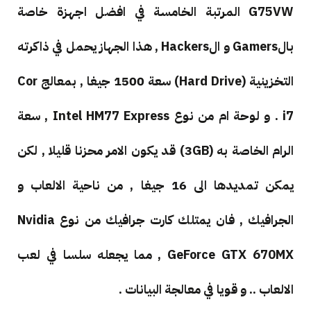
G75VW المرتبة الخامسة في افضل اجهزة خاصة
بالGamers و الHackers , هذا الجهاز يحمل في ذاكرته
التخزينية (Hard Drive) سعة 1500 جيغا , بمعالج Cor
i7 . و لوحة ام من نوع
Intel HM77 Express , سعة
الرام الخاصة به (3GB) قد يكون الامر محزنا قليلا , لكن
يمكن تمديدها الى 16 جيغا , من ناحية الالعاب و
الجرافيك , فان يمتلك كارت جرافيك من نوع
Nvidia
GeForce GTX 670MX , مما يجعله سلسا في لعب
الالعاب .. و قويا في معالجة البيانات .