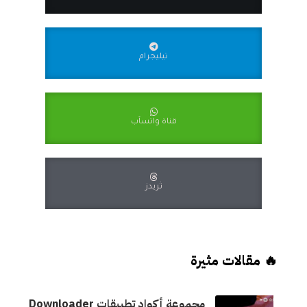
تيليجرام
قناة واتسآب
ثريدز
🔥 مقالات مثيرة
مجموعة أكواد تطبيقات Downloader