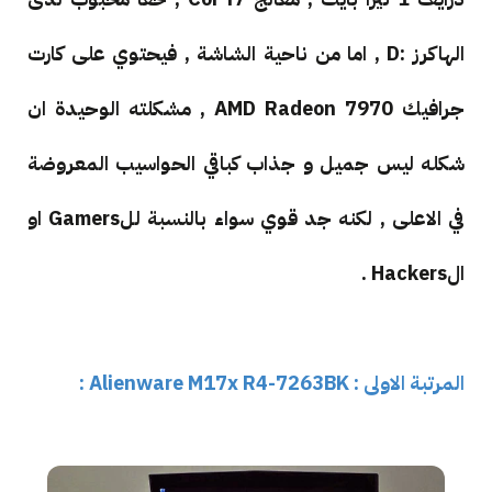
الهاكرز :D , اما من ناحية الشاشة , فيحتوي على كارت
جرافيك
AMD Radeon 7970 , مشكلته الوحيدة ان
شكله ليس جميل و جذاب كباقي الحواسيب المعروضة
في الاعلى , لكنه جد قوي سواء بالنسبة للGamers او
الHackers .
المرتبة الاولى :
Alienware M17x R4-7263BK :