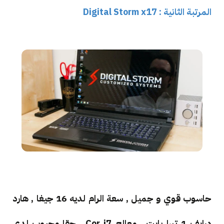
المرتبة الثانية :
Digital Storm x17
حاسوب قوي و جميل , سعة الرام لديه 16 جيغا , هارد
درايف 1 تيرا بايت , معالج Cor i7 , حقا محبوب لدى