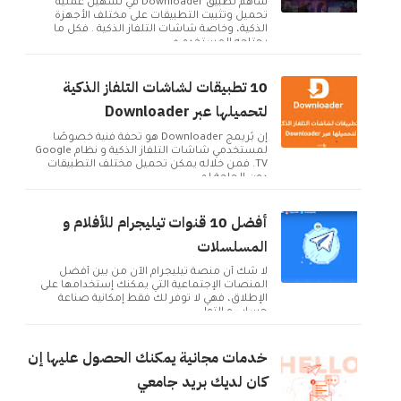
ساهم تطبيق Downloader في تسهيل عملية
تحميل وتثبيت التطبيقات على مختلف الأجهزة
الذكية، وخاصة شاشات التلفاز الذكية . فكل ما
يحتاجه المستخدم ه...
10 تطبيقات لشاشات التلفاز الذكية
لتحميلها عبر Downloader
إن بُريمج Downloader هو تحفة فنية خصوصًا
لمستخدمي شاشات التلفاز الذكية و نظام Google
TV. فمن خلاله يمكن تحميل مختلف التطبيقات
دون الحاجة لم...
أفضل 10 قنوات تيليجرام للأفلام و
المسلسلات
لا شك أن منصة تيليجرام الآن من بين أفضل
المنصات الإجتماعية التي يمكنك إستخدامها على
الإطلاق، فهي لا توفر لك فقط إمكانية صناعة
حساب و التوا...
خدمات مجانية يمكنك الحصول عليها إن
كان لديك بريد جامعي