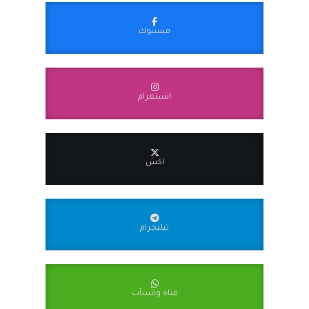
فيسبوك
انستغرام
اكس
تيليجرام
قناة واتسآب