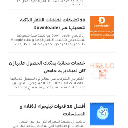
الذكية، وخاصة شاشات التلفاز الذكية . فكل ما
يحتاجه المستخدم ه...
10 تطبيقات لشاشات التلفاز الذكية
لتحميلها عبر Downloader
إن بُريمج Downloader هو تحفة فنية خصوصًا
لمستخدمي شاشات التلفاز الذكية و نظام Google
TV. فمن خلاله يمكن تحميل مختلف التطبيقات
دون الحاجة لم...
خدمات مجانية يمكنك الحصول عليها إن
كان لديك بريد جامعي
الكثير من الشركات عبر العالم تود تسهيل خدماتها
الخاصة لصالح الطلاب والتلاميذ وحتى المدرسين.
وقد اعتادت هذه الشركات أن تقدم مِنح لخدماتها
ال...
أفضل 10 قنوات تيليجرام للأفلام و
المسلسلات
لا شك أن منصة تيليجرام الآن من بين أفضل
المنصات الإجتماعية التي يمكنك إستخدامها على