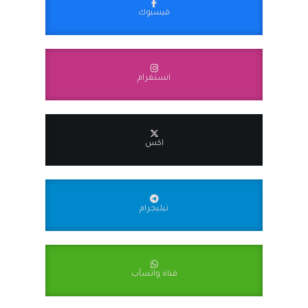
فيسبوك
انستغرام
اكس
تيليجرام
قناة واتسآب