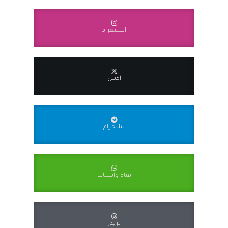
انستغرام
اكس
تيليجرام
قناة واتسآب
ثريدز