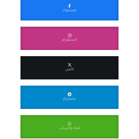
فيسبوك
انستغرام
اكس
تيليجرام
قناة واتسآب