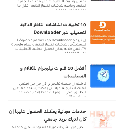
تحميل وتثبيت التطبيقات على مختلف الأجهزة
الذكية، وخاصة شاشات التلفاز الذكية . فكل ما
يحتاجه المستخدم ه...
10 تطبيقات لشاشات التلفاز الذكية
لتحميلها عبر Downloader
إن بُريمج Downloader هو تحفة فنية خصوصًا
لمستخدمي شاشات التلفاز الذكية و نظام Google
TV. فمن خلاله يمكن تحميل مختلف التطبيقات
دون الحاجة لم...
أفضل 10 قنوات تيليجرام للأفلام و
المسلسلات
لا شك أن منصة تيليجرام الآن من بين أفضل
المنصات الإجتماعية التي يمكنك إستخدامها على
الإطلاق، فهي لا توفر لك فقط إمكانية صناعة
حساب و التوا...
خدمات مجانية يمكنك الحصول عليها إن
كان لديك بريد جامعي
الكثير من الشركات عبر العالم تود تسهيل خدماتها